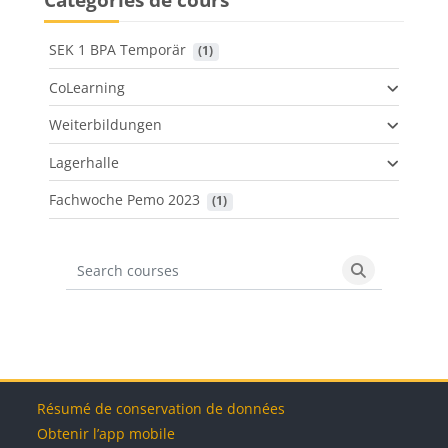
SEK 1 BPA Temporär
 (1)
CoLearning
Weiterbildungen
Lagerhalle
Fachwoche Pemo 2023
 (1)
Search courses
Search cours
Blocs
Blocs
Blocs
Blocs
Résumé de conservation de données
Obtenir l’app mobile