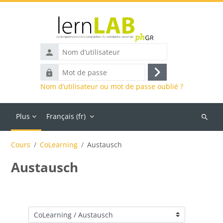
Passer au contenu principal
Nom
d’utilisateur
Mot
Connexion
de
Nom d’utilisateur ou mot de passe oublié ?
passe
Plus
Français ‎(fr)‎
Recher
des
Cours
CoLearning
Austausch
cours
Austausch
Catégories de cours